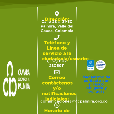
Dirección:
Calle 28 # 31-30
Palmira, Valle del
Cauca, Colombia
Teléfono y
Línea de
servicio a la
ciudadanía/usuario:
(+57) 602-
2806911
Correo
Mecanismo de
contacto con
contáctenos
el sujeto
y/o
obligado y
políticas
notificaciones
judiciales:
comunicaciones@ccpalmira.org.co
Horario de