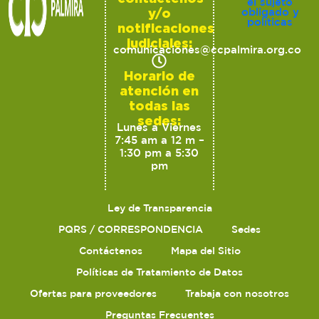
el sujeto
y/o
obligado y
políticas
notificaciones
judiciales:
comunicaciones@ccpalmira.org.co
Horario de
atención en
todas las
sedes:
Lunes a Viernes
7:45 am a 12 m –
1:30 pm a 5:30
pm
Ley de Transparencia
PQRS / CORRESPONDENCIA
Sedes
Contáctenos
Mapa del Sitio
Políticas de Tratamiento de Datos
Ofertas para proveedores
Trabaja con nosotros
Preguntas Frecuentes