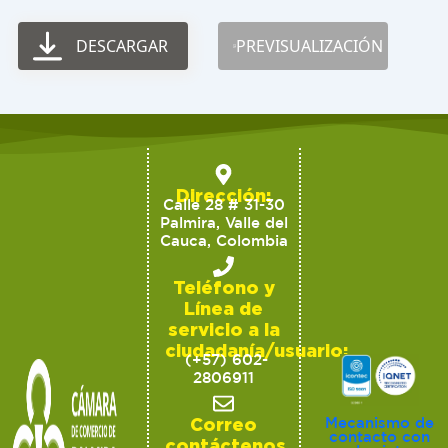
DESCARGAR
PREVISUALIZACIÓN
Dirección:
Calle 28 # 31-30
Palmira, Valle del
Cauca, Colombia
Teléfono y
Línea de
servicio a la
ciudadanía/usuario:
(+57) 602-
2806911
Correo
Mecanismo de
contacto con
contáctenos