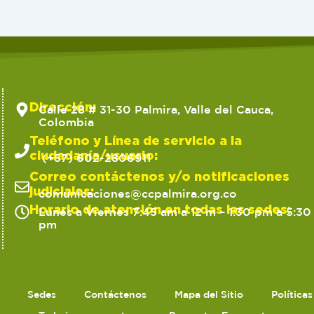
Dirección:
Calle 28 # 31-30 Palmira, Valle del Cauca,
Colombia
Teléfono y Línea de servicio a la
ciudadanía/usuario:
(+57) 602-2806911
Correo contáctenos y/o notificaciones
judiciales:
comunicaciones@ccpalmira.org.co
Horario de atención en todas las sedes:
Lunes a Viernes 7:45 am a 12 m – 1:30 pm a 5:30
pm
Sedes
Contáctenos
Mapa del Sitio
Política