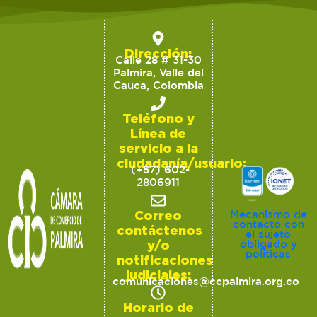
Dirección:
Calle 28 # 31-30
Palmira, Valle del
Cauca, Colombia
Teléfono y
Línea de
servicio a la
ciudadanía/usuario:
(+57) 602-
2806911
Correo
Mecanismo de
contacto con
contáctenos
el sujeto
y/o
obligado y
políticas
notificaciones
judiciales:
comunicaciones@ccpalmira.org.co
Horario de