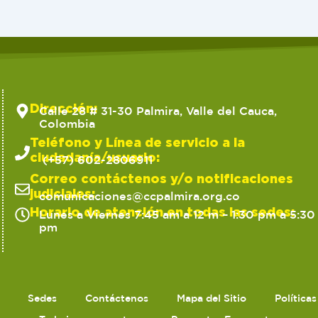
Dirección:
Calle 28 # 31-30 Palmira, Valle del Cauca,
Colombia
Teléfono y Línea de servicio a la
ciudadanía/usuario:
(+57) 602-2806911
Correo contáctenos y/o notificaciones
judiciales:
comunicaciones@ccpalmira.org.co
Horario de atención en todas las sedes:
Lunes a Viernes 7:45 am a 12 m – 1:30 pm a 5:30
pm
Sedes
Contáctenos
Mapa del Sitio
Política