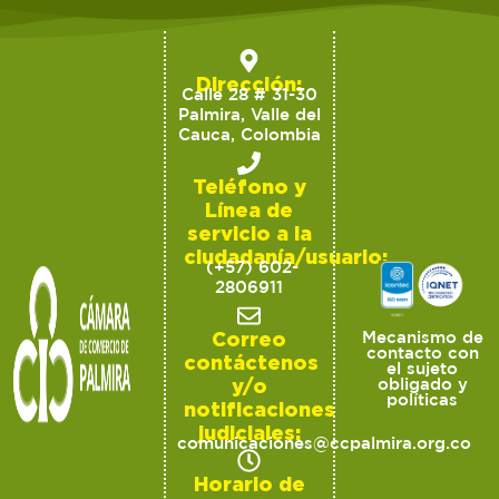
Dirección:
Calle 28 # 31-30
Palmira, Valle del
Cauca, Colombia
Teléfono y
Línea de
servicio a la
ciudadanía/usuario:
(+57) 602-
2806911
Correo
Mecanismo de
contacto con
contáctenos
el sujeto
y/o
obligado y
políticas
notificaciones
judiciales:
comunicaciones@ccpalmira.org.co
Horario de