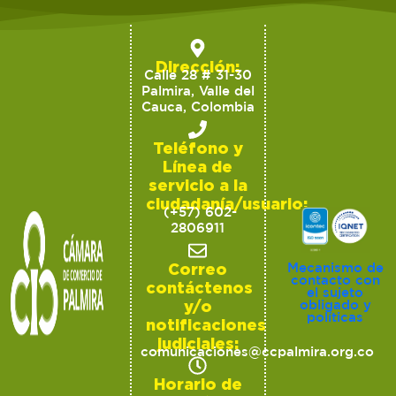
Dirección:
Calle 28 # 31-30
Palmira, Valle del
Cauca, Colombia
Teléfono y
Línea de
servicio a la
ciudadanía/usuario:
(+57) 602-
2806911
Correo
Mecanismo de
contacto con
contáctenos
el sujeto
y/o
obligado y
políticas
notificaciones
judiciales:
comunicaciones@ccpalmira.org.co
Horario de