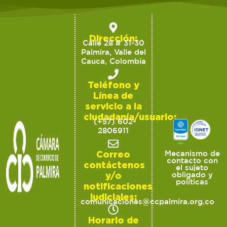
Dirección:
Calle 28 # 31-30
Palmira, Valle del
Cauca, Colombia
Teléfono y
Línea de
servicio a la
ciudadanía/usuario:
(+57) 602-
2806911
Correo
Mecanismo de
contacto con
contáctenos
el sujeto
y/o
obligado y
políticas
notificaciones
judiciales:
comunicaciones@ccpalmira.org.co
Horario de