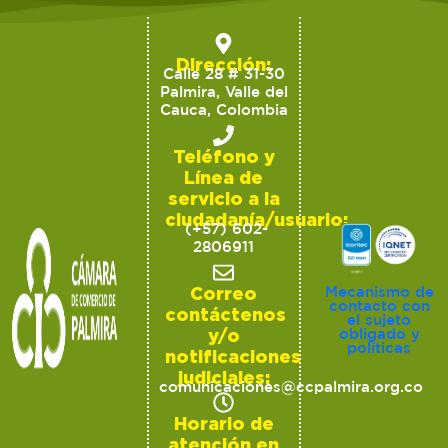
Dirección:
Calle 28 # 31-30
Palmira, Valle del
Cauca, Colombia
Teléfono y
Línea de
servicio a la
ciudadanía/usuario:
(+57) 602-
2806911
Correo
Mecanismo de
contacto con
contáctenos
el sujeto
y/o
obligado y
políticas
notificaciones
judiciales:
comunicaciones@ccpalmira.org.co
Horario de
atención en