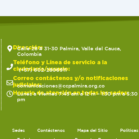
Dirección:
Calle 28 # 31-30 Palmira, Valle del Cauca,
Colombia
Teléfono y Línea de servicio a la
ciudadanía/usuario:
(+57) 602-2806911
Correo contáctenos y/o notificaciones
judiciales:
comunicaciones@ccpalmira.org.co
Horario de atención en todas las sedes:
Lunes a Viernes 7:45 am a 12 m – 1:30 pm a 5:30
pm
Sedes
Contáctenos
Mapa del Sitio
Política