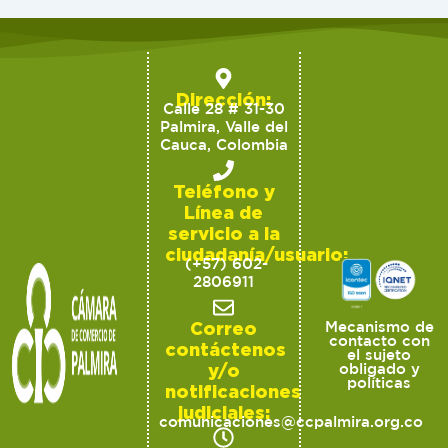
Dirección:
Calle 28 # 31-30
Palmira, Valle del
Cauca, Colombia
Teléfono y
Línea de
servicio a la
ciudadanía/usuario:
(+57) 602-
2806911
Correo
Mecanismo de
contacto con
contáctenos
el sujeto
y/o
obligado y
políticas
notificaciones
judiciales:
comunicaciones@ccpalmira.org.co