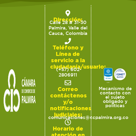
Dirección:
Calle 28 # 31-30
Palmira, Valle del
Cauca, Colombia
Teléfono y
Línea de
servicio a la
ciudadanía/usuario:
(+57) 602-
2806911
Correo
Mecanismo de
contacto con
contáctenos
el sujeto
y/o
obligado y
políticas
notificaciones
judiciales:
comunicaciones@ccpalmira.org.co
Horario de
atención en