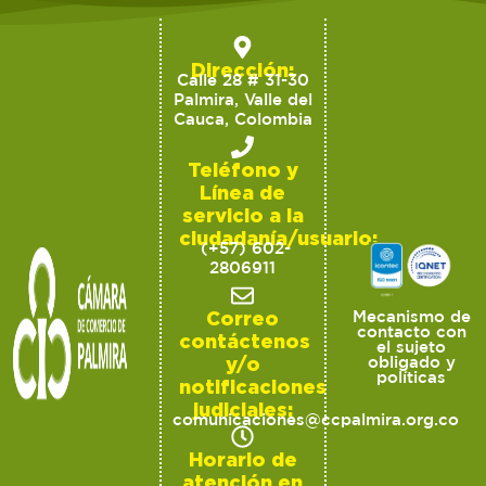
Dirección:
Calle 28 # 31-30
Palmira, Valle del
Cauca, Colombia
Teléfono y
Línea de
servicio a la
ciudadanía/usuario:
(+57) 602-
2806911
Correo
Mecanismo de
contacto con
contáctenos
el sujeto
y/o
obligado y
políticas
notificaciones
judiciales:
comunicaciones@ccpalmira.org.co
Horario de
atención en