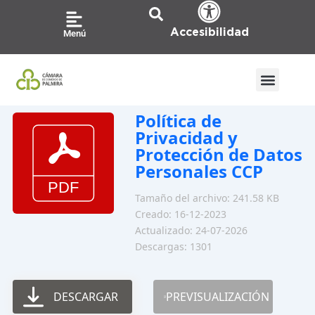
Ir
al
Accesibilidad
Menú
contenido
Política de
Privacidad y
Protección de Datos
Personales CCP
Tamaño del archivo: 241.58 KB
Creado: 16-12-2023
Actualizado: 24-07-2026
Descargas: 1301
DESCARGAR
PREVISUALIZACIÓN