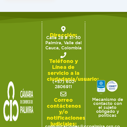
Dirección:
Calle 28 # 31-30
Palmira, Valle del
Cauca, Colombia
Teléfono y
Línea de
servicio a la
ciudadanía/usuario:
(+57) 602-
2806911
Correo
Mecanismo de
contacto con
contáctenos
el sujeto
y/o
obligado y
políticas
notificaciones
judiciales:
comunicaciones@ccpalmira.org.co