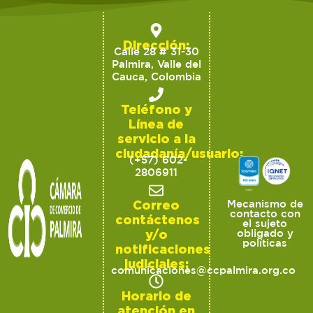
Dirección:
Calle 28 # 31-30
Palmira, Valle del
Cauca, Colombia
Teléfono y
Línea de
servicio a la
ciudadanía/usuario:
(+57) 602-
2806911
Correo
Mecanismo de
contacto con
contáctenos
el sujeto
y/o
obligado y
políticas
notificaciones
judiciales:
comunicaciones@ccpalmira.org.co
Horario de
atención en