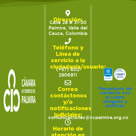
Dirección:
Calle 28 # 31-30
Palmira, Valle del
Cauca, Colombia
Teléfono y
Línea de
servicio a la
ciudadanía/usuario:
(+57) 602-
2806911
Correo
Mecanismo de
contacto con
contáctenos
el sujeto
y/o
obligado y
políticas
notificaciones
judiciales:
comunicaciones@ccpalmira.org.co
Horario de
atención en