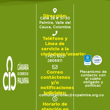
Dirección:
Calle 28 # 31-30
Palmira, Valle del
Cauca, Colombia
Teléfono y
Línea de
servicio a la
ciudadanía/usuario:
(+57) 602-
2806911
Correo
Mecanismo de
contacto con
contáctenos
el sujeto
y/o
obligado y
políticas
notificaciones
judiciales:
comunicaciones@ccpalmira.org.co
Horario de
atención en