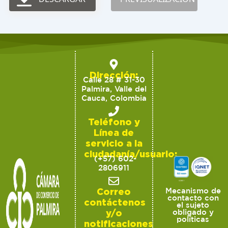
Dirección:
Calle 28 # 31-30
Palmira, Valle del
Cauca, Colombia
Teléfono y
Línea de
servicio a la
ciudadanía/usuario:
(+57) 602-
2806911
Correo
Mecanismo de
contacto con
contáctenos
el sujeto
y/o
obligado y
políticas
notificaciones