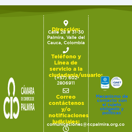
Dirección:
Calle 28 # 31-30
Palmira, Valle del
Cauca, Colombia
Teléfono y
Línea de
servicio a la
ciudadanía/usuario:
(+57) 602-
2806911
Correo
Mecanismo de
contacto con
contáctenos
el sujeto
y/o
obligado y
políticas
notificaciones
judiciales:
comunicaciones@ccpalmira.org.co