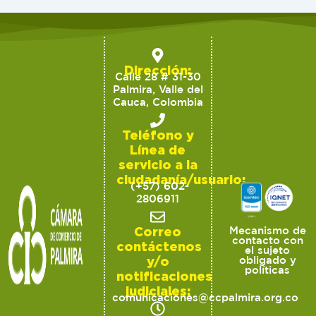
Dirección:
Calle 28 # 31-30
Palmira, Valle del
Cauca, Colombia
Teléfono y
Línea de
servicio a la
ciudadanía/usuario:
(+57) 602-
2806911
Correo
Mecanismo de
contacto con
contáctenos
el sujeto
y/o
obligado y
políticas
notificaciones
judiciales:
comunicaciones@ccpalmira.org.co