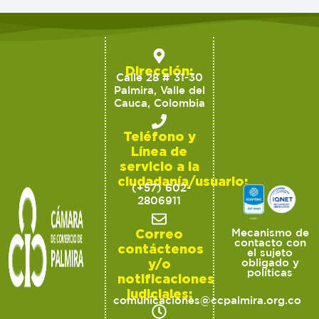
Dirección:
Calle 28 # 31-30
Palmira, Valle del
Cauca, Colombia
Teléfono y
Línea de
servicio a la
ciudadanía/usuario:
(+57) 602-
2806911
Correo
Mecanismo de
contacto con
contáctenos
el sujeto
y/o
obligado y
políticas
notificaciones
judiciales:
comunicaciones@ccpalmira.org.co