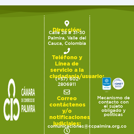
Dirección:
Calle 28 # 31-30
Palmira, Valle del
Cauca, Colombia
Teléfono y
Línea de
servicio a la
ciudadanía/usuario:
(+57) 602-
2806911
Correo
Mecanismo de
contacto con
contáctenos
el sujeto
y/o
obligado y
políticas
notificaciones
judiciales:
comunicaciones@ccpalmira.org.co