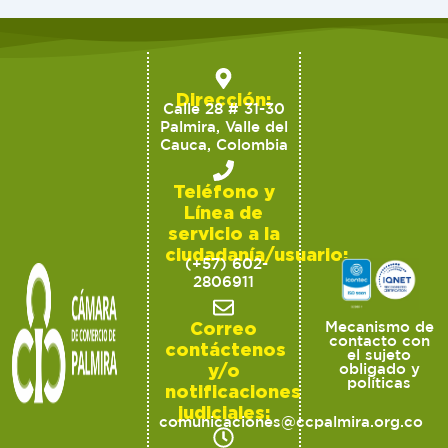
Dirección:
Calle 28 # 31-30
Palmira, Valle del
Cauca, Colombia
Teléfono y
Línea de
servicio a la
ciudadanía/usuario:
(+57) 602-
2806911
Correo
Mecanismo de
contacto con
contáctenos
el sujeto
y/o
obligado y
políticas
notificaciones
judiciales:
comunicaciones@ccpalmira.org.co