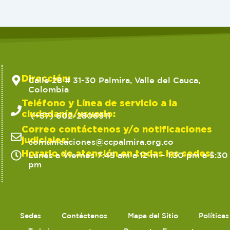
Dirección:
Calle 28 # 31-30 Palmira, Valle del Cauca,
Colombia
Teléfono y Línea de servicio a la
ciudadanía/usuario:
(+57) 602-2806911
Correo contáctenos y/o notificaciones
judiciales:
comunicaciones@ccpalmira.org.co
Horario de atención en todas las sedes:
Lunes a Viernes 7:45 am a 12 m – 1:30 pm a 5:30
pm
Sedes
Contáctenos
Mapa del Sitio
Política