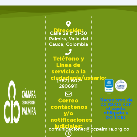
Dirección:
Calle 28 # 31-30
Palmira, Valle del
Cauca, Colombia
Teléfono y
Línea de
servicio a la
ciudadanía/usuario:
(+57) 602-
2806911
Correo
Mecanismo de
contacto con
contáctenos
el sujeto
y/o
obligado y
políticas
notificaciones
judiciales:
comunicaciones@ccpalmira.org.co