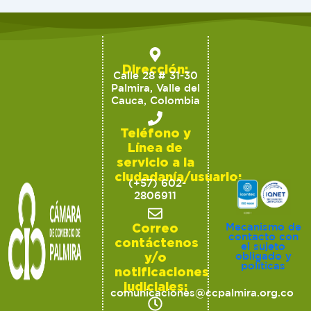
Dirección:
Calle 28 # 31-30
Palmira, Valle del
Cauca, Colombia
Teléfono y
Línea de
servicio a la
ciudadanía/usuario:
(+57) 602-
2806911
Correo
Mecanismo de
contacto con
contáctenos
el sujeto
y/o
obligado y
políticas
notificaciones
judiciales:
comunicaciones@ccpalmira.org.co