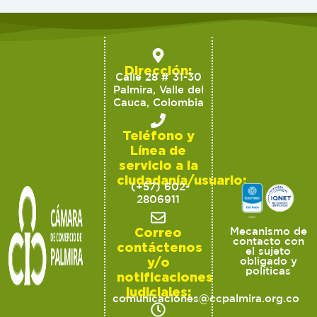
Dirección:
Calle 28 # 31-30
Palmira, Valle del
Cauca, Colombia
Teléfono y
Línea de
servicio a la
ciudadanía/usuario:
(+57) 602-
2806911
Correo
Mecanismo de
contacto con
contáctenos
el sujeto
y/o
obligado y
políticas
notificaciones
judiciales:
comunicaciones@ccpalmira.org.co