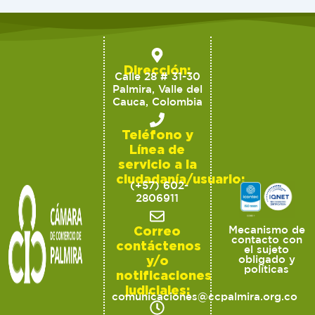
Dirección:
Calle 28 # 31-30
Palmira, Valle del
Cauca, Colombia
Teléfono y
Línea de
servicio a la
ciudadanía/usuario:
(+57) 602-
2806911
Correo
Mecanismo de
contacto con
contáctenos
el sujeto
y/o
obligado y
políticas
notificaciones
judiciales:
comunicaciones@ccpalmira.org.co