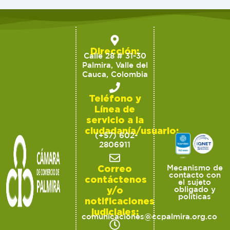
Dirección:
Calle 28 # 31-30
Palmira, Valle del
Cauca, Colombia
Teléfono y
Línea de
servicio a la
ciudadanía/usuario:
(+57) 602-
2806911
Correo
Mecanismo de
contacto con
contáctenos
el sujeto
y/o
obligado y
políticas
notificaciones
judiciales:
comunicaciones@ccpalmira.org.co