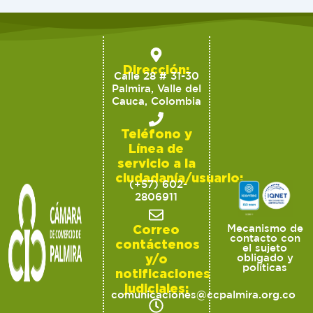
Dirección:
Calle 28 # 31-30
Palmira, Valle del
Cauca, Colombia
Teléfono y
Línea de
servicio a la
ciudadanía/usuario:
(+57) 602-
2806911
Correo
Mecanismo de
contacto con
contáctenos
el sujeto
y/o
obligado y
políticas
notificaciones
judiciales:
comunicaciones@ccpalmira.org.co