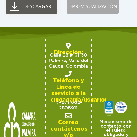
DESCARGAR
PREVISUALIZACIÓN
Dirección:
Calle 28 # 31-30
Palmira, Valle del
Cauca, Colombia
Teléfono y
Línea de
servicio a la
ciudadanía/usuario:
(+57) 602-
2806911
Correo
Mecanismo de
contacto con
contáctenos
el sujeto
y/o
obligado y