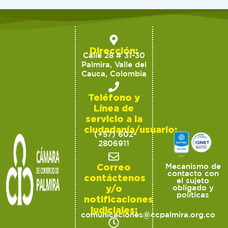
Dirección:
Calle 28 # 31-30
Palmira, Valle del
Cauca, Colombia
Teléfono y
Línea de
servicio a la
ciudadanía/usuario:
(+57) 602-
2806911
Correo
Mecanismo de
contacto con
contáctenos
el sujeto
y/o
obligado y
políticas
notificaciones
judiciales:
comunicaciones@ccpalmira.org.co