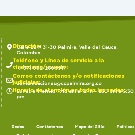
Dirección:
Calle 28 # 31-30 Palmira, Valle del Cauca,
Colombia
Teléfono y Línea de servicio a la
ciudadanía/usuario:
(+57) 602-2806911
Correo contáctenos y/o notificaciones
judiciales:
comunicaciones@ccpalmira.org.co
Horario de atención en todas las sedes:
Lunes a Viernes 7:45 am a 12 m – 1:30 pm a 5:30
pm
Sedes
Contáctenos
Mapa del Sitio
Política