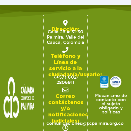
Dirección:
Calle 28 # 31-30
Palmira, Valle del
Cauca, Colombia
Teléfono y
Línea de
servicio a la
ciudadanía/usuario:
(+57) 602-
2806911
Correo
Mecanismo de
contacto con
contáctenos
el sujeto
y/o
obligado y
políticas
notificaciones
judiciales:
comunicaciones@ccpalmira.org.co