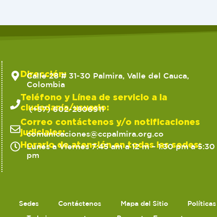
Dirección:
Calle 28 # 31-30 Palmira, Valle del Cauca,
Colombia
Teléfono y Línea de servicio a la
ciudadanía/usuario:
(+57) 602-2806911
Correo contáctenos y/o notificaciones
judiciales:
comunicaciones@ccpalmira.org.co
Horario de atención en todas las sedes:
Lunes a Viernes 7:45 am a 12 m – 1:30 pm a 5:30
pm
Sedes
Contáctenos
Mapa del Sitio
Política