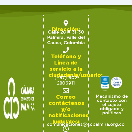
Dirección:
Calle 28 # 31-30
Palmira, Valle del
Cauca, Colombia
Teléfono y
Línea de
servicio a la
ciudadanía/usuario:
(+57) 602-
2806911
Correo
Mecanismo de
contacto con
contáctenos
el sujeto
y/o
obligado y
políticas
notificaciones
judiciales:
comunicaciones@ccpalmira.org.co