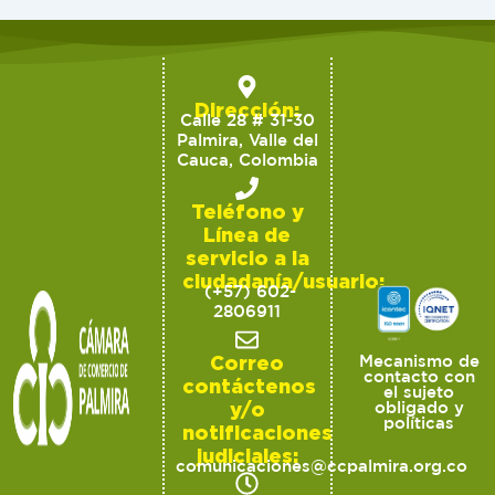
Dirección:
Calle 28 # 31-30
Palmira, Valle del
Cauca, Colombia
Teléfono y
Línea de
servicio a la
ciudadanía/usuario:
(+57) 602-
2806911
Correo
Mecanismo de
contacto con
contáctenos
el sujeto
y/o
obligado y
políticas
notificaciones
judiciales:
comunicaciones@ccpalmira.org.co