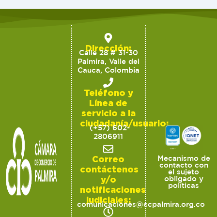
Dirección:
Calle 28 # 31-30
Palmira, Valle del
Cauca, Colombia
Teléfono y
Línea de
servicio a la
ciudadanía/usuario:
(+57) 602-
2806911
Correo
Mecanismo de
contacto con
contáctenos
el sujeto
y/o
obligado y
políticas
notificaciones
judiciales:
comunicaciones@ccpalmira.org.co