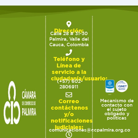
Dirección:
Calle 28 # 31-30
Palmira, Valle del
Cauca, Colombia
Teléfono y
Línea de
servicio a la
ciudadanía/usuario:
(+57) 602-
2806911
Correo
Mecanismo de
contacto con
contáctenos
el sujeto
y/o
obligado y
políticas
notificaciones
judiciales:
comunicaciones@ccpalmira.org.co