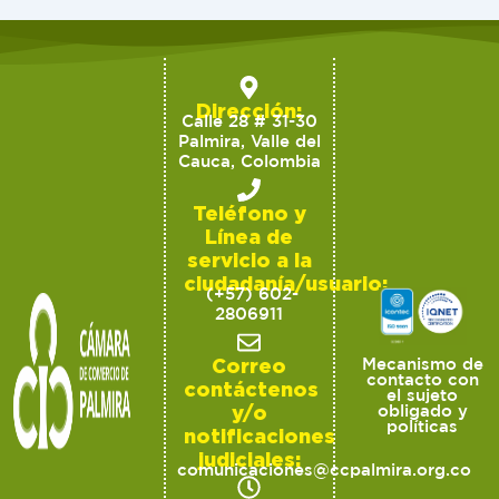
Dirección:
Calle 28 # 31-30
Palmira, Valle del
Cauca, Colombia
Teléfono y
Línea de
servicio a la
ciudadanía/usuario:
(+57) 602-
2806911
Correo
Mecanismo de
contacto con
contáctenos
el sujeto
y/o
obligado y
políticas
notificaciones
judiciales:
comunicaciones@ccpalmira.org.co