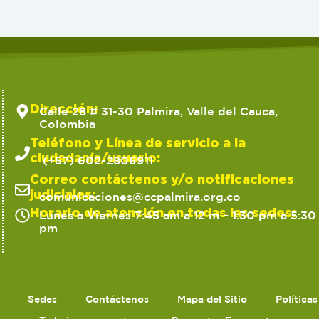
Dirección:
Calle 28 # 31-30 Palmira, Valle del Cauca,
Colombia
Teléfono y Línea de servicio a la
ciudadanía/usuario:
(+57) 602-2806911
Correo contáctenos y/o notificaciones
judiciales:
comunicaciones@ccpalmira.org.co
Horario de atención en todas las sedes:
Lunes a Viernes 7:45 am a 12 m – 1:30 pm a 5:30
pm
Sedes
Contáctenos
Mapa del Sitio
Política