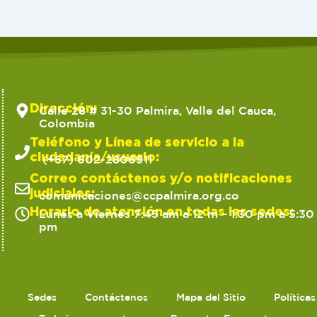
Dirección:
Calle 28 # 31-30 Palmira, Valle del Cauca,
Colombia
Teléfono y Línea de servicio a la
ciudadanía/usuario:
(+57) 602-2806911
Correo contáctenos y/o notificaciones
judiciales:
comunicaciones@ccpalmira.org.co
Horario de atención en todas las sedes:
Lunes a Viernes 7:45 am a 12 m – 1:30 pm a 5:30
pm
Sedes
Contáctenos
Mapa del Sitio
Política