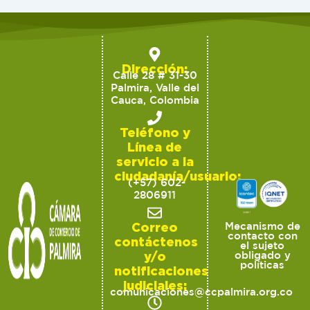
Dirección:
Calle 28 # 31-30
Palmira, Valle del
Cauca, Colombia
Teléfono y
Línea de
servicio a la
ciudadanía/usuario:
(+57) 602-
2806911
Correo
Mecanismo de
contacto con
contáctenos
el sujeto
y/o
obligado y
políticas
notificaciones
judiciales:
comunicaciones@ccpalmira.org.co