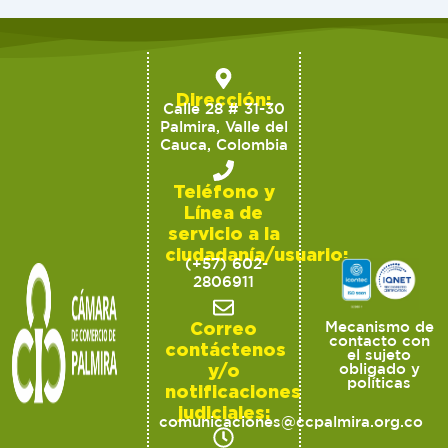
Dirección:
Calle 28 # 31-30
Palmira, Valle del
Cauca, Colombia
Teléfono y
Línea de
servicio a la
ciudadanía/usuario:
(+57) 602-
2806911
Correo
Mecanismo de
contacto con
contáctenos
el sujeto
y/o
obligado y
políticas
notificaciones
judiciales:
comunicaciones@ccpalmira.org.co