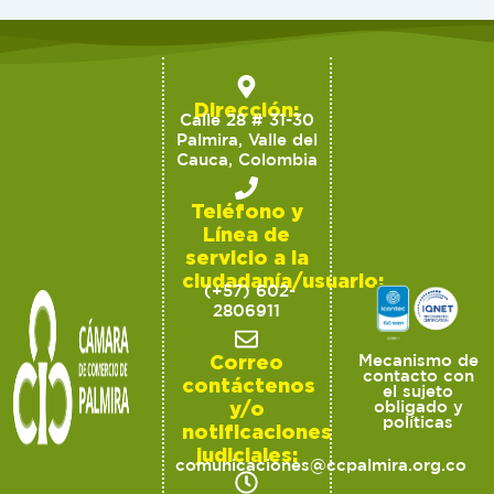
Dirección:
Calle 28 # 31-30
Palmira, Valle del
Cauca, Colombia
Teléfono y
Línea de
servicio a la
ciudadanía/usuario:
(+57) 602-
2806911
Correo
Mecanismo de
contacto con
contáctenos
el sujeto
y/o
obligado y
políticas
notificaciones
judiciales:
comunicaciones@ccpalmira.org.co