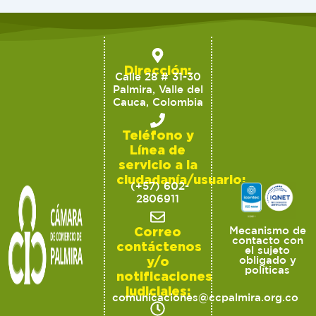
Dirección:
Calle 28 # 31-30
Palmira, Valle del
Cauca, Colombia
Teléfono y
Línea de
servicio a la
ciudadanía/usuario:
(+57) 602-
2806911
Correo
Mecanismo de
contacto con
contáctenos
el sujeto
y/o
obligado y
políticas
notificaciones
judiciales:
comunicaciones@ccpalmira.org.co