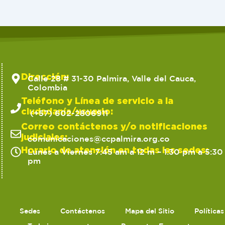
Dirección:
Calle 28 # 31-30 Palmira, Valle del Cauca,
Colombia
Teléfono y Línea de servicio a la
ciudadanía/usuario:
(+57) 602-2806911
Correo contáctenos y/o notificaciones
judiciales:
comunicaciones@ccpalmira.org.co
Horario de atención en todas las sedes:
Lunes a Viernes 7:45 am a 12 m – 1:30 pm a 5:30
pm
Sedes
Contáctenos
Mapa del Sitio
Política