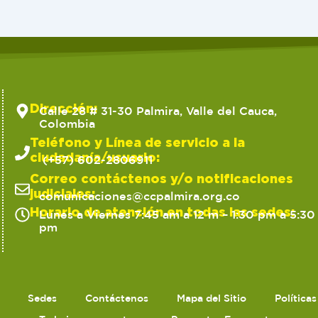
Dirección:
Calle 28 # 31-30 Palmira, Valle del Cauca,
Colombia
Teléfono y Línea de servicio a la
ciudadanía/usuario:
(+57) 602-2806911
Correo contáctenos y/o notificaciones
judiciales:
comunicaciones@ccpalmira.org.co
Horario de atención en todas las sedes:
Lunes a Viernes 7:45 am a 12 m – 1:30 pm a 5:30
pm
Sedes
Contáctenos
Mapa del Sitio
Política