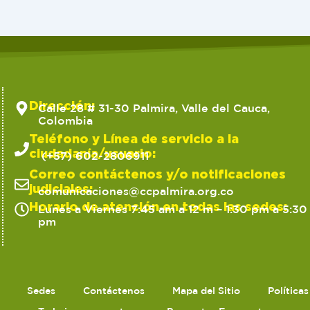
Dirección:
Calle 28 # 31-30 Palmira, Valle del Cauca,
Colombia
Teléfono y Línea de servicio a la
ciudadanía/usuario:
(+57) 602-2806911
Correo contáctenos y/o notificaciones
judiciales:
comunicaciones@ccpalmira.org.co
Horario de atención en todas las sedes:
Lunes a Viernes 7:45 am a 12 m – 1:30 pm a 5:30
pm
Sedes
Contáctenos
Mapa del Sitio
Política