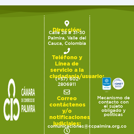
Dirección:
Calle 28 # 31-30
Palmira, Valle del
Cauca, Colombia
Teléfono y
Línea de
servicio a la
ciudadanía/usuario:
(+57) 602-
2806911
Correo
Mecanismo de
contacto con
contáctenos
el sujeto
y/o
obligado y
políticas
notificaciones
judiciales:
comunicaciones@ccpalmira.org.co